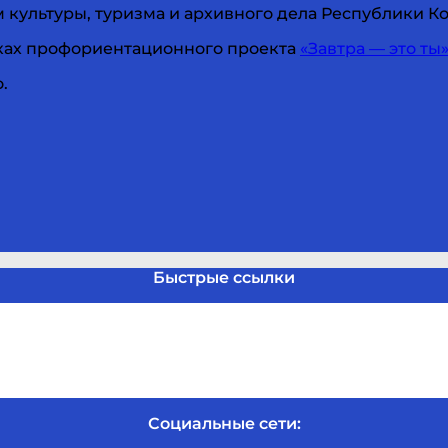
 культуры, туризма и архивного дела Республики 
амках профориентационного проекта
«Завтра — это ты
.
Быстрые ссылки
Социальные сети: