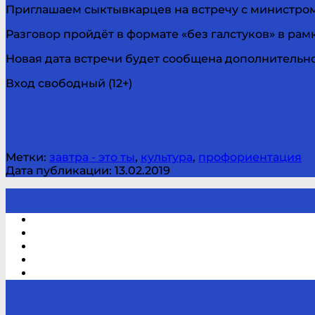
Приглашаем сыктывкарцев на встречу с министром
Разговор пройдёт в формате «без галстуков» в р
Новая дата встречи будет сообщена дополнительно
Вход свободный (12+)
Метки:
завтра - это ты
,
культура
,
профориентация
Дата публикации: 13.02.2019
Электронный каталог
В помощь студенту и школьнику
Виртуальная справка
Отзывы
Контакты