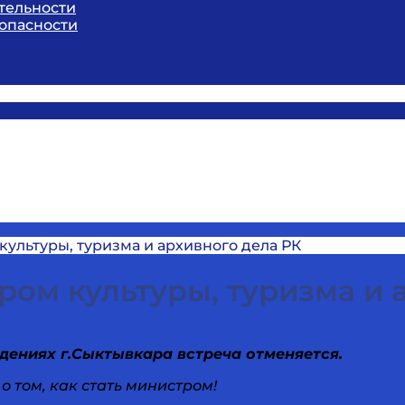
тельности
опасности
культуры, туризма и архивного дела РК
ром культуры, туризма и 
дениях г.Сыктывкара встреча отменяется.
 том, как стать министром!