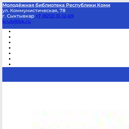
Молодёжная библиотека Республики Коми
ул. Коммунистическая, 78
г. Сыктывкар
+7 (8212) 31-12-69
krub@bk.ru
Виртуальная справка
В помощь студенту и школьнику
Виртуальные выставки
Мероприятия по заявкам
Часто задаваемые вопросы
Обратная связь
Отзывы