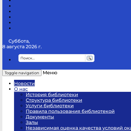
Канал
Youtube
ТикТок
RSS
Telegram
Карта
сайта
Канал
RUTUBE
Суббота,
8 августа 2026 г.
Меню
Toggle navigation
Новости
О нас
История библиотеки
Структура библиотеки
Услуги библиотеки
Правила пользования библиотекой
Документы
Залы
Независимая оценка качества условий ок