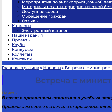
Мероприятия по антикоррупционной дея
Материалы по антитеррористической без
Доступная среда
Обращение граждан
Отзывы
Каталоги
Электронный каталог
Наши издания
Проекты
Клубы
Конкурсы
Коллегам
Контакты
Главная страница
»
Новости
»
Встреча с министром 
Встреча с минист
Печать
В связи с продлением карантина в учебных заве
Продолжаем серию встреч для старшеклассников о