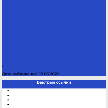
.
Дата публикации: 18.03.2022
Быстрые ссылки
Электронный каталог
В помощь студенту и школьнику
Виртуальная справка
Отзывы