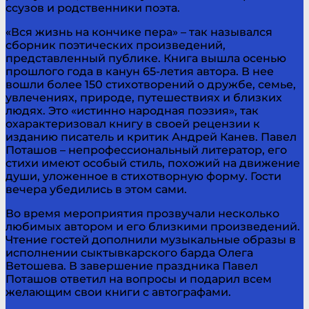
сcузов и родственники поэта.
«Вся жизнь на кончике пера» – так назывался
сборник поэтических произведений,
представленный публике. Книга вышла осенью
прошлого года в канун 65-летия автора. В нее
вошли более 150 стихотворений о дружбе, семье,
увлечениях, природе, путешествиях и близких
людях. Это «истинно народная поэзия», так
охарактеризовал книгу в своей рецензии к
изданию писатель и критик Андрей Канев. Павел
Поташов – непрофессиональный литератор, его
стихи имеют особый стиль, похожий на движение
души, уложенное в стихотворную форму. Гости
вечера убедились в этом сами.
Во время мероприятия прозвучали несколько
любимых автором и его близкими произведений.
Чтение гостей дополнили музыкальные образы в
исполнении сыктывкарского барда Олега
Ветошева. В завершение праздника Павел
Поташов ответил на вопросы и подарил всем
желающим свои книги с автографами.