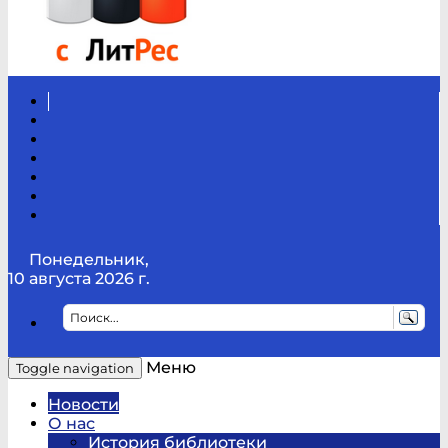
Вконтакте
Канал
Youtube
ТикТок
RSS
Telegram
Карта
сайта
Канал
RUTUBE
Понедельник,
10 августа 2026 г.
Меню
Toggle navigation
Новости
О нас
История библиотеки