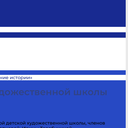
ние истории»
удожественной школы
ой детской художественной школы, членов