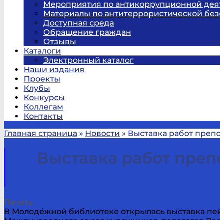
Мероприятия по антикоррупционной дея
Материалы по антитеррористической без
Доступная среда
Обращение граждан
Отзывы
Каталоги
Электронный каталог
Наши издания
Проекты
Клубы
Конкурсы
Коллегам
Контакты
Главная страница
»
Новости
»
Выставка работ преп
Выставка работ пре
Печать
В Молодёжной библиотеке открылась выставка пе