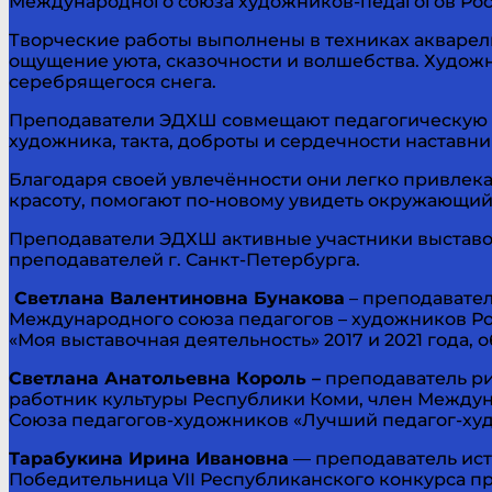
Международного союза художников-педагогов Росс
Творческие работы выполнены в техниках акварели
ощущение уюта, сказочности и волшебства. Худож
серебрящегося снега.
Преподаватели ЭДХШ совмещают педагогическую де
художника, такта, доброты и сердечности наставни
Благодаря своей увлечённости они легко привлека
красоту, помогают по-новому увидеть окружающий
Преподаватели ЭДХШ активные участники выставок
преподавателей г. Санкт-Петербурга.
Светлана Валентиновна Бунакова
– преподавател
Международного союза педагогов – художников Рос
«Моя выставочная деятельность» 2017 и 2021 года,
Светлана Анатольевна Король –
преподаватель ри
работник культуры Республики Коми, член Между
Союза педагогов-художников «Лучший педагог-худ
Тарабукина Ирина Ивановна
— преподаватель ист
Победительница VII Республиканского конкурса 