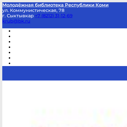
Молодёжная библиотека Республики Коми
ул. Коммунистическая, 78
г. Сыктывкар
+7 (8212) 31-12-69
krub@bk.ru
Виртуальная справка
В помощь студенту и школьнику
Виртуальные выставки
Мероприятия по заявкам
Часто задаваемые вопросы
Обратная связь
Отзывы