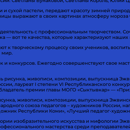
ии: Светланы Бунаковой, Светланы Король, Юлии Ц
 и сухой пастели, передают красоту зимней природ
ницы выражают в своих картинах атмосферу мороза
ятельность с профессиональным творчеством. Соче
ка — вот те качества, которые характеризуют наших 
ют к творческому процессу своих учеников, воспиты
 мир.
 и конкурсов. Ежегодно совершенствуют свое масте
ь рисунка, живописи, композиции, выпускница Эж
сии, лауреат I степени VI Республиканского конку
 обладатель премии главы МОГО «Сыктывкар» — «Приз
сунка, живописи, композиции, выпускница Эжвинс
народного союза педагогов – художников России, 
ожник Республики Коми», «Лучший педагог-художни
ории изобразительного искусства и мифологии Эж
профессионального мастерства среди преподавател