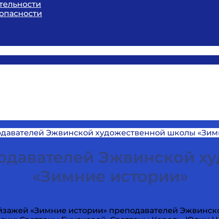
тельности
опасности
одавателей Эжвинской художественной школы «Зим
подавателей Эжвинской х
«Зимние истории»
йзажей «Зимние истории» преподавателей Эжвинск