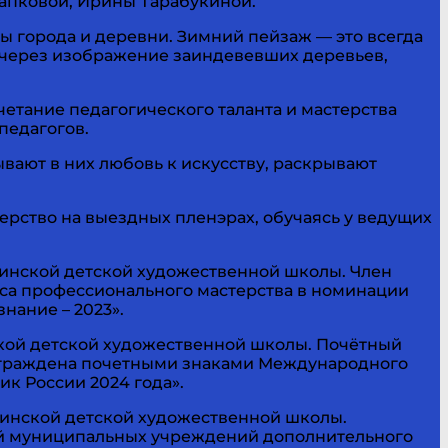
апковой, Ирины Тарабукиной.
ы города и деревни. Зимний пейзаж — это всегда
 через изображение заиндевевших деревьев,
тание педагогического таланта и мастерства
педагогов.
вают в них любовь к искусству, раскрывают
рство на выездных пленэрах, обучаясь у ведущих
винской детской художественной школы. Член
рса профессионального мастерства в номинации
нание – 2023».
кой детской художественной школы. Почётный
награждена почетными знаками Международного
к России 2024 года».
винской детской художественной школы.
ей муниципальных учреждений дополнительного