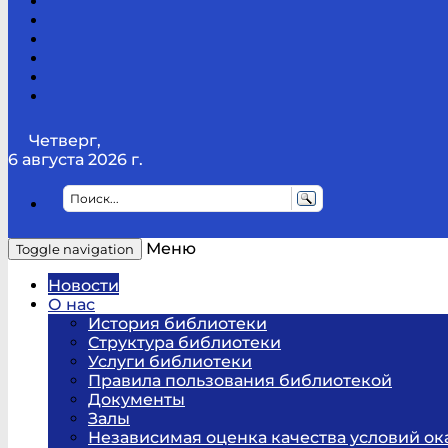
Канал
Youtube
ТикТок
RSS
Telegram
Карта
сайта
Канал
RUTUBE
Четверг,
6 августа 2026 г.
Меню
Toggle navigation
Новости
О нас
История библиотеки
Структура библиотеки
Услуги библиотеки
Правила пользования библиотекой
Документы
Залы
Независимая оценка качества условий ок