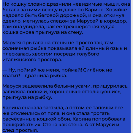
Но кошку словно дразнили невидимые мыши, она
бегала за ними всюду и даже по Карине. Хозяйке
надоело быть беговой дорожкой, и она, откинув
одеяло, метнулась следом за Марусей в коридор.
Там она увидела, как её трёхшерстная худая
кошка снова прыгнула на стену.
Маруся прыгала на стены не просто так, там
солнечная рыбка показывала ей длинный язык и
плескалась хвостом посреди голубого
итальянского простора.
— Ну, поймай же меня, поймай! Силёнок не
хватит! – дразнила рыбка.
Маруся зашевелила белыми усами, прищурилась,
завиляла попой и, хорошенько оттолкнувшись,
прыгнула на рыбку.
Карина сначала застыла, а потом её тапочки все
же отклеились от пола, и она стала трогать
расчёсанные кошкой обои. Карина попробовала
пошкрябать их. Стена как стена. А от Маруси и
след простыл.