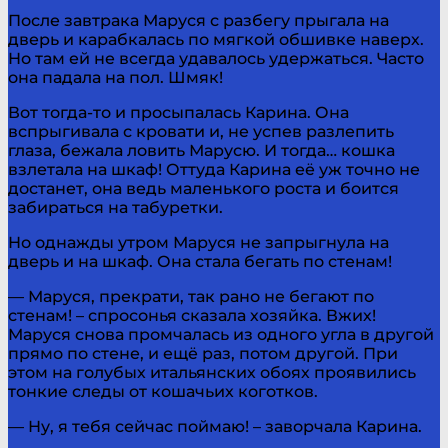
После завтрака Маруся с разбегу прыгала на
дверь и карабкалась по мягкой обшивке наверх.
Но там ей не всегда удавалось удержаться. Часто
она падала на пол. Шмяк!
Вот тогда-то и просыпалась Карина. Она
вспрыгивала с кровати и, не успев разлепить
глаза, бежала ловить Марусю. И тогда… кошка
взлетала на шкаф! Оттуда Карина её уж точно не
достанет, она ведь маленького роста и боится
забираться на табуретки.
Но однажды утром Маруся не запрыгнула на
дверь и на шкаф. Она стала бегать по стенам!
— Маруся, прекрати, так рано не бегают по
стенам! – спросонья сказала хозяйка. Вжих!
Маруся снова промчалась из одного угла в другой
прямо по стене, и ещё раз, потом другой. При
этом на голубых итальянских обоях проявились
тонкие следы от кошачьих коготков.
— Ну, я тебя сейчас поймаю! – заворчала Карина.