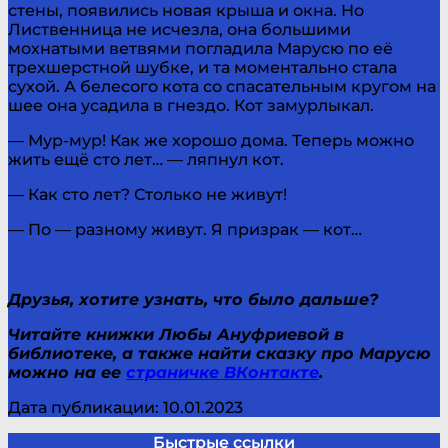
стены, появились новая крыша и окна. Но
Лиственница не исчезла, она большими
мохнатыми ветвями погладила Марусю по её
трехшерстной шубке, и та моментально стала
сухой. А белесого кота со спасательным кругом на
шее она усадила в гнездо. Кот замурлыкал.
— Мур-мур! Как же хорошо дома. Теперь можно
жить ещё сто лет… — ляпнул кот.
— Как сто лет? Столько не живут!
— По — разному живут. Я призрак — кот…
Друзья, хотите узнать, что было дальше?
Читайте книжки Любы Ануфриевой в
библиотеке, а также найти сказку про Марусю
можно на ее
страничке ВКонтакте
.
Дата публикации: 10.01.2023
Быстрые ссылки