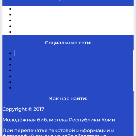
Электронный каталог
В помощь студенту и школьнику
Виртуальная справка
Отзывы
Контакты
Социальные сети:
Вконтакте
Канал
Youtube
ТикТок
RSS
Telegram
Карта
сайта
Канал
RUTUBE
Как нас найти:
Copyright © 2017
Молодёжная библиотека Республики Коми
При перепечатке текстовой информации и