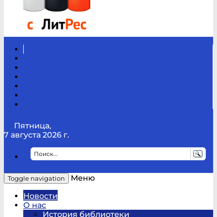
Вконтакте
Канал
Youtube
ТикТок
RSS
Telegram
Карта
сайта
Канал
RUTUBE
Пятница,
7 августа 2026 г.
Меню
Toggle navigation
Новости
О нас
История библиотеки