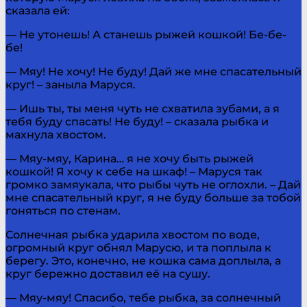
сказала ей:
— Не утонешь! А станешь рыжей кошкой! Бе-бе-
бе!
— Мяу! Не хочу! Не буду! Дай же мне спасательный
круг! – заныла Маруся.
— Ишь ты, ты меня чуть не схватила зубами, а я
тебя буду спасать! Не буду! – сказала рыбка и
махнула хвостом.
— Мяу-мяу, Карина… я не хочу быть рыжей
кошкой! Я хочу к себе на шкаф! – Маруся так
громко замяукала, что рыбы чуть не оглохли. – Дай
мне спасательный круг, я не буду больше за тобой
гоняться по стенам.
Солнечная рыбка ударила хвостом по воде,
огромный круг обнял Марусю, и та поплыла к
берегу. Это, конечно, не кошка сама доплыла, а
круг бережно доставил её на сушу.
— Мяу-мяу! Спасибо, тебе рыбка, за солнечный