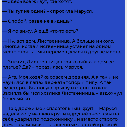
— Здесь все живут, где хотят.
— Ты тут не один? – спросила Маруся.
— С тобой, разве не видишь?
— Я-то вижу. А ещё кто-то есть?
— Ну, вот дом, Лиственница. А больше никого.
Иногда, когда Лиственница устанет на одном
месте стоять – мы перемещаемся в другое место.
— Значит, Лиственница твоя хозяйка, а дом её
платье? Да? – поразилась Маруся.
— Ага. Моя хозяйка совсем древняя. А я так и не
научился в лапах держать топор и пилу. А так
смастерил бы новую крышу и стены, и окна.
Засияла бы моя хозяйка Лиственница. – вздохнул
белёсый кот.
— Так, держи мой спасательный круг! – Маруся
надела коту на шею круг и вдруг её хвост сам по
себе ударил по подоконнику… и вместо старого
дома появились покрашенные жёлтой краской