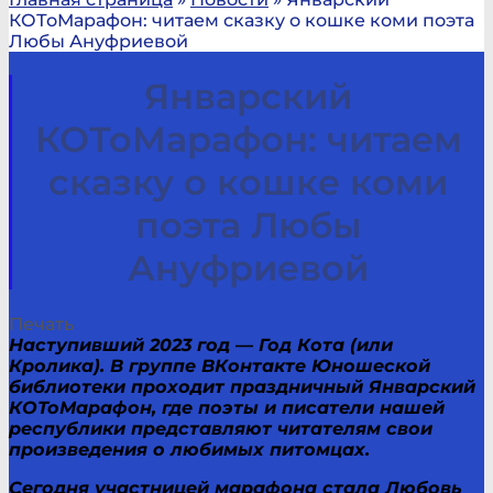
КОТоМарафон: читаем сказку о кошке коми поэта
Любы Ануфриевой
Январский
КОТоМарафон: читаем
сказку о кошке коми
поэта Любы
Ануфриевой
Печать
Наступивший 2023 год — Год Кота (или
Кролика). В группе ВКонтакте Юношеской
библиотеки проходит праздничный Январский
КОТоМарафон, где поэты и писатели нашей
республики представляют читателям свои
произведения о любимых питомцах.
Сегодня участницей марафона стала Любовь