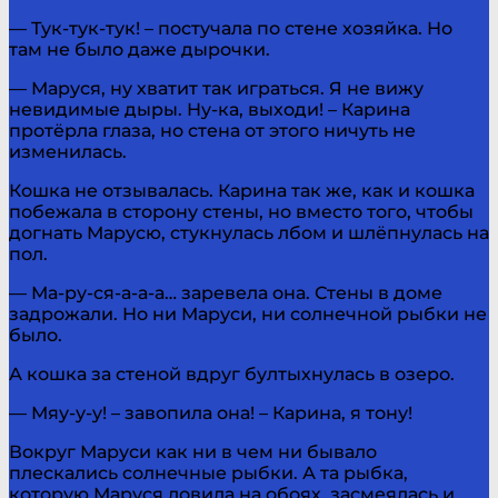
— Тук-тук-тук! – постучала по стене хозяйка. Но
там не было даже дырочки.
— Маруся, ну хватит так играться. Я не вижу
невидимые дыры. Ну-ка, выходи! – Карина
протёрла глаза, но стена от этого ничуть не
изменилась.
Кошка не отзывалась. Карина так же, как и кошка
побежала в сторону стены, но вместо того, чтобы
догнать Марусю, стукнулась лбом и шлёпнулась на
пол.
— Ма-ру-ся-а-а-а… заревела она. Стены в доме
задрожали. Но ни Маруси, ни солнечной рыбки не
было.
А кошка за стеной вдруг бултыхнулась в озеро.
— Мяу-у-у! – завопила она! – Карина, я тону!
Вокруг Маруси как ни в чем ни бывало
плескались солнечные рыбки. А та рыбка,
которую Маруся ловила на обоях, засмеялась и