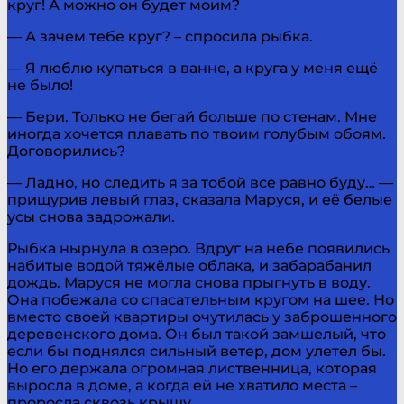
круг! А можно он будет моим?
— А зачем тебе круг? – спросила рыбка.
— Я люблю купаться в ванне, а круга у меня ещё
не было!
— Бери. Только не бегай больше по стенам. Мне
иногда хочется плавать по твоим голубым обоям.
Договорились?
— Ладно, но следить я за тобой все равно буду… —
прищурив левый глаз, сказала Маруся, и её белые
усы снова задрожали.
Рыбка нырнула в озеро. Вдруг на небе появились
набитые водой тяжёлые облака, и забарабанил
дождь. Маруся не могла снова прыгнуть в воду.
Она побежала со спасательным кругом на шее. Но
вместо своей квартиры очутилась у заброшенного
деревенского дома. Он был такой замшелый, что
если бы поднялся сильный ветер, дом улетел бы.
Но его держала огромная лиственница, которая
выросла в доме, а когда ей не хватило места –
проросла сквозь крышу.