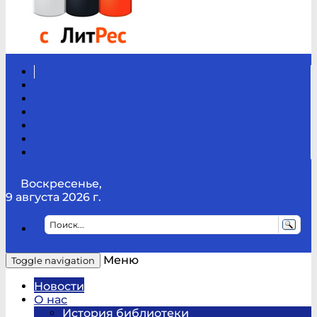
Вконтакте
Канал
Youtube
ТикТок
RSS
Telegram
Карта
сайта
Канал
RUTUBE
Воскресенье,
9 августа 2026 г.
Меню
Toggle navigation
Новости
О нас
История библиотеки