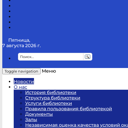
Канал
Youtube
ТикТок
RSS
Telegram
Карта
сайта
Канал
RUTUBE
Пятница,
7 августа 2026 г.
Меню
Toggle navigation
Новости
О нас
История библиотеки
Структура библиотеки
Услуги библиотеки
Правила пользования библиотекой
Документы
Залы
Независимая оценка качества условий ок