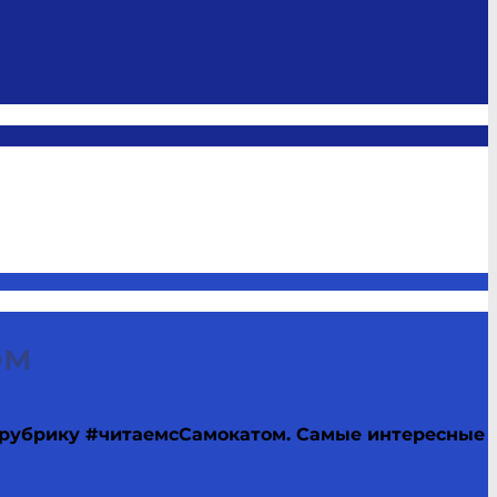
ом
 рубрику #читаемсСамокатом.
Самые интересные