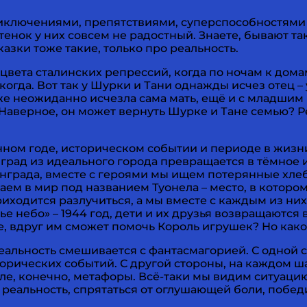
ключениями, препятствиями, суперспособностями и
оттенок у них совсем не радостный. Знаете, бывают т
зки тоже такие, только про реальность.
асцвета сталинских репрессий, когда по ночам к до
икогда. Вот так у Шурки и Тани однажды исчез отец 
же неожиданно исчезла сама мать, ещё и с младшим 
Наверное, он может вернуть Шурке и Тане семью? Р
ном годе, историческом событии и периоде в жизни Ш
град из идеального города превращается в тёмное и
инграда, вместе с героями мы ищем потерянные хле
даем в мир под названием Туонела – место, в которо
 приходится разлучиться, а мы вместе с каждым из 
ье небо» – 1944 год, дети и их друзья возвращаютс
ие, вдруг им сможет помочь Король игрушек? Но как
еальность смешивается с фантасмагорией. С одной 
рических событий. С другой стороны, на каждом ша
е, конечно, метафоры. Всё-таки мы видим ситуацию
реальность, спрятаться от оглушающей боли, победи