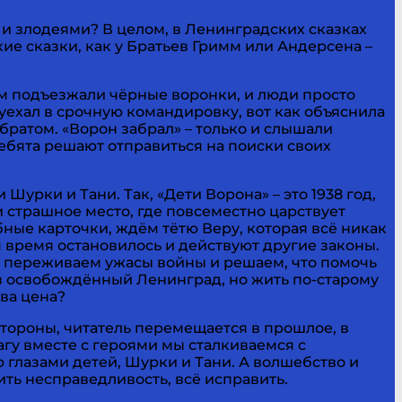
 злодеями? В целом, в Ленинградских сказках
акие сказки, как у Братьев Гримм или Андерсена –
мам подъезжали чёрные воронки, и люди просто
– уехал в срочную командировку, вот как объяснила
братом. «Ворон забрал» – только и слышали
ебята решают отправиться на поиски своих
урки и Тани. Так, «Дети Ворона» – это 1938 год,
 страшное место, где повсеместно царствует
бные карточки, ждём тётю Веру, которая всё никак
м время остановилось и действуют другие законы.
них переживаем ужасы войны и решаем, что помочь
я в освобождённый Ленинград, но жить по-старому
ова цена?
стороны, читатель перемещается в прошлое, в
гу вместе с героями мы сталкиваемся с
 глазами детей, Шурки и Тани. А волшебство и
ть несправедливость, всё исправить.