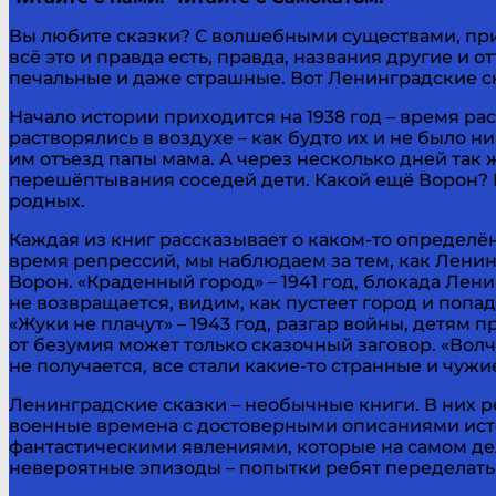
Вы любите сказки? С волшебными существами, при
всё это и правда есть, правда, названия другие и 
печальные и даже страшные. Вот Ленинградские ска
Начало истории приходится на 1938 год – время р
растворялись в воздухе – как будто их и не было н
им отъезд папы мама. А через несколько дней так 
перешёптывания соседей дети. Какой ещё Ворон? 
родных.
Каждая из книг рассказывает о каком-то определён
время репрессий, мы наблюдаем за тем, как Ленин
Ворон. «Краденный город» – 1941 год, блокада Лен
не возвращается, видим, как пустеет город и попа
«Жуки не плачут» – 1943 год, разгар войны, детям
от безумия может только сказочный заговор. «Волч
не получается, все стали какие-то странные и чуж
Ленинградские сказки – необычные книги. В них р
военные времена с достоверными описаниями исто
фантастическими явлениями, которые на самом дел
невероятные эпизоды – попытки ребят переделать 