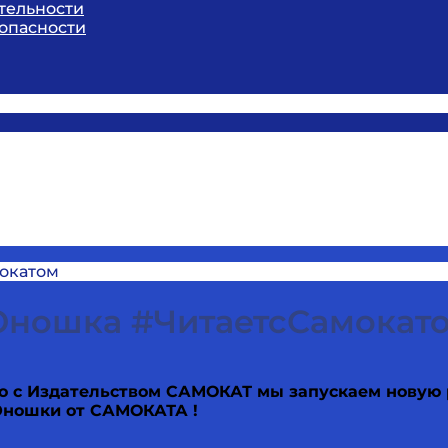
тельности
опасности
окатом
ношка #ЧитаетсСамокат
о с Издательством САМОКАТ мы запускаем новую
Юношки от САМОКАТА !