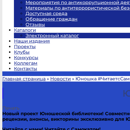
Мероприятия по антикоррупционной дея
Материалы по антитеррористической без
Доступная среда
Обращение граждан
Отзывы
Каталоги
Электронный каталог
Наши издания
Проекты
Клубы
Конкурсы
Коллегам
Контакты
Главная страница
»
Новости
»
Юношка #ЧитаетсСам
Ю
Печать
Новый проект Юношеской библиотеки! Совместн
рецензии, анонсы, викторины эксклюзивно для 
Читайте с нами! Читайте с Самокатом!