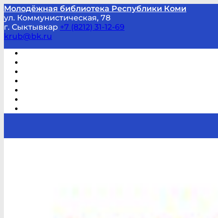
Молодёжная библиотека Республики Коми
ул. Коммунистическая, 78
г. Сыктывкар
+7 (8212) 31-12-69
krub@bk.ru
Виртуальная справка
В помощь студенту и школьнику
Виртуальные выставки
Мероприятия по заявкам
Часто задаваемые вопросы
Обратная связь
Отзывы