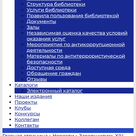
Структура библиотеки
Услуги библиотеки
Правила пользования библиотекой
Документы
Залы
Независимая оценка качества условий
оказания услуг
Мероприятия по антикоррупционной
деятельности
Материалы по антитеррористической
безопасности
Доступная среда
Обращение граждан
Отзывы
Каталоги
Электронный каталог
Наши издания
Проекты
Клубы
Конкурсы
Коллегам
Контакты
Главная страница
»
Новости
»
Завершились XIV