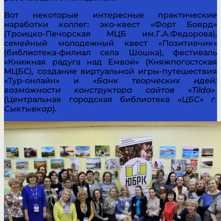
Вот некоторые интересные практические
наработки коллег: эко-квест «Форт Боярд»
(Троицко-Печорская МЦБ им.Г.А.Федорова),
семейный молодежный квест «Позитивчик»
(библиотека-филиал села Шошка), фестиваль
«Книжная радуга над Емвой» (Княжпогостская
МЦБС), создание виртуальной игры-путешествия
«Тур-онлайн» и
«Банк творческих идей:
возможности конструктора сайтов «
Tilda
»
(Центральная городская библиотека
«ЦБС» г.
Сыктывкар
).