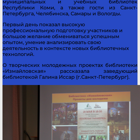
муниципальных и учебных библиотек
Республики Коми, а также гости из Санкт-
Петербурга, Челябинска, Самары и Вологды.
Первый день показал высокую
профессиональную подготовку участников и
большое желание обмениваться успешным
опытом, умение анализировать свою
деятельность в контексте новых библиотечных
технологий.
О творческих молодежных проектах библиотеки
«Измайловская» рассказала заведующий
библиотекой Галина Иссар (г.Санкт-Петербург).