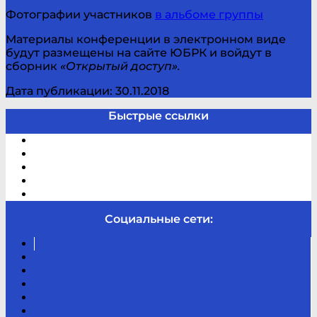
Фотографии участников
в альбоме группы
Материалы конференции в электронном виде
будут размещены на сайте ЮБРК и войдут в
сборник
«Открытый доступ».
Дата публикации: 30.11.2018
Быстрые ссылки
Электронный каталог
В помощь студенту и школьнику
Виртуальная справка
Отзывы
Контакты
Социальные сети:
Вконтакте
Канал
Youtube
ТикТок
RSS
Telegram
Карта