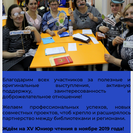
Благодарим всех участников за полезные и
оригинальные выступления, активную
поддержку, заинтересованность и
доброжелательное отношение!
Желаем профессиональных успехов, новых
совместных проектов, чтоб крепло и расширялось
партнерство между библиотеками и регионами.
Ждём на XV Юниор чтения в ноябре 2019 года!