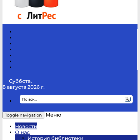
Вконтакте
Канал
Youtube
ТикТок
RSS
Telegram
Карта
сайта
Канал
RUTUBE
Суббота,
8 августа 2026 г.
Меню
Toggle navigation
Новости
О нас
История библиотеки