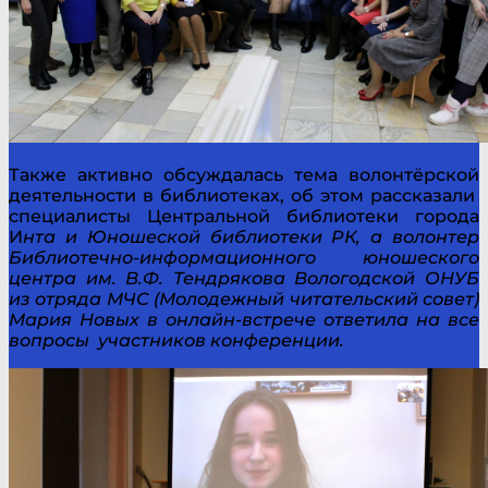
Также активно обсуждалась тема волонтёрской
деятельности в библиотеках, об этом рассказали
специалисты Центральной библиотеки города
И
нта и Юношеской библиотеки РК, а волонтер
Библиотечно-информационного юношеского
центра им. В.Ф. Тендрякова Вологодской ОНУБ
из отряда МЧС (Молодежный читательский совет)
Мария Новых в онлайн-встрече ответила на все
вопросы участников конференции.