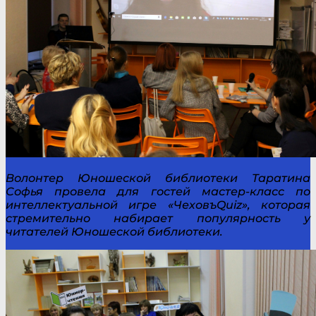
Волонтер Юношеской библиотеки Таратина
Софья провела для гостей мастер-класс по
интеллектуальной игре
«ЧеховъQuiz», которая
стремительно набирает популярность у
читателей Юношеской библиотеки.