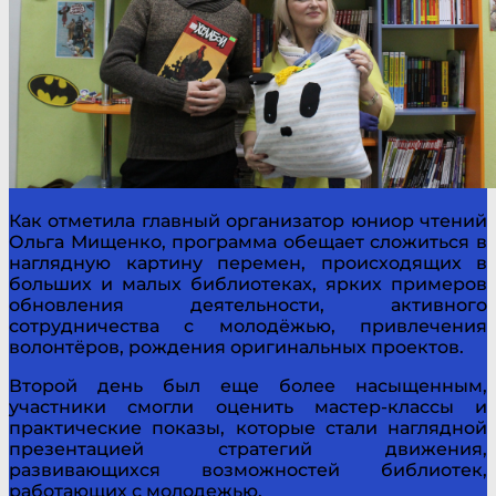
Как отметила главный организатор юниор чтений
Ольга Мищенко, программа обещает сложиться в
наглядную картину перемен, происходящих в
больших и малых библиотеках, ярких примеров
обновления деятельности, активного
сотрудничества с молодёжью, привлечения
волонтёров, рождения оригинальных проектов.
Второй день был еще более насыщенным,
участники смогли оценить мастер-классы и
практические показы, которые стали наглядной
презентацией стратегий движения,
развивающихся возможностей библиотек,
работающих с молодежью.