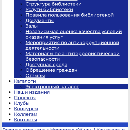
Структура библиотеки
Услуги библиотеки
Правила пользования библиотекой
Документы
Залы
Независимая оценка качества условий
оказания услуг
Мероприятия по антикоррупционной
деятельности
Материалы по антитеррористической
безопасности
Доступная среда
Обращение граждан
Отзывы
Каталоги
Электронный каталог
Наши издания
Проекты
Клубы
Конкурсы
Коллегам
Контакты
Главная страница
»
Новости
»
«Жизнь! Как счастье