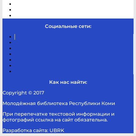
Виртуальная справка
Отзывы
Контакты
Социальные сети:
Вконтакте
Канал
Youtube
ТикТок
RSS
Telegram
Карта
сайта
Канал
RUTUBE
Как нас найти:
Copyright © 2017
Молодёжная библиотека Республики Коми
При перепечатке текстовой информации и
фотографий ссылка на сайт обязательна.
Разработка сайта: UBRK