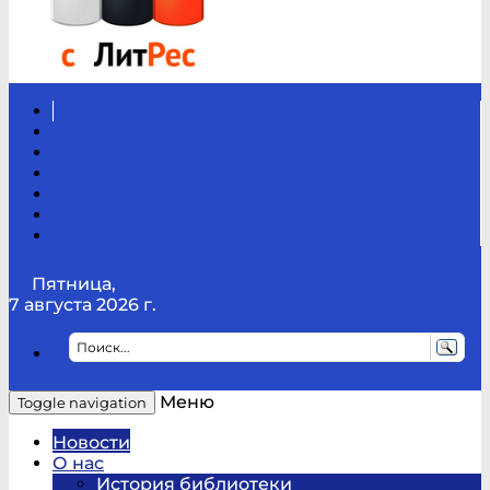
Вконтакте
Канал
Youtube
ТикТок
RSS
Telegram
Карта
сайта
Канал
RUTUBE
Пятница,
7 августа 2026 г.
Меню
Toggle navigation
Новости
О нас
История библиотеки