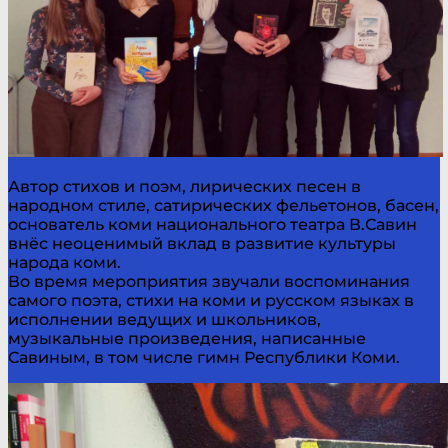
Автор стихов и поэм, лирических песен в
народном стиле, сатирических фельетонов, басен,
основатель коми национального театра В.Савин
внёс неоценимый вклад в развитие культуры
народа коми.
Во время мероприятия звучали воспоминания
самого поэта, стихи на коми и русском языках в
исполнении ведущих и школьников,
музыкальные произведения, написанные
Савиным, в том числе гимн Республики Коми.