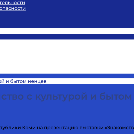
тельности
опасности
ой и бытом ненцев
ство с культурой и бытом
ублики Коми на презентацию выставки «Знакомств