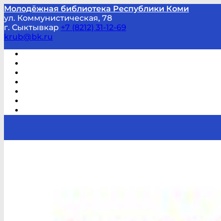
Молодёжная библиотека Республики Коми
ул. Коммунистическая, 78
г. Сыктывкар
+7 (8212) 31-12-69
krub@bk.ru
Виртуальная справка
В помощь студенту и школьнику
Виртуальные выставки
Мероприятия по заявкам
Часто задаваемые вопросы
Обратная связь
Отзывы