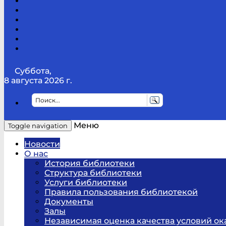
Канал
Youtube
ТикТок
RSS
Telegram
Карта
сайта
Канал
RUTUBE
Суббота,
8 августа 2026 г.
Меню
Toggle navigation
Новости
О нас
История библиотеки
Структура библиотеки
Услуги библиотеки
Правила пользования библиотекой
Документы
Залы
Независимая оценка качества условий ок