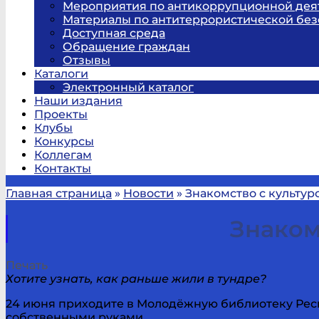
Мероприятия по антикоррупционной дея
Материалы по антитеррористической без
Доступная среда
Обращение граждан
Отзывы
Каталоги
Электронный каталог
Наши издания
Проекты
Клубы
Конкурсы
Коллегам
Контакты
Главная страница
»
Новости
»
Знакомство с культур
Знаком
Печать
Хотите узнать, как раньше жили в тундре?
24 июня приходите в Молодёжную библиотеку Респ
собственными руками.