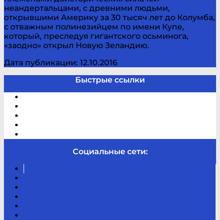
неандертальцами, с древними людьми,
открывшими Америку за 30 тысяч лет до Колумба,
с отважным полинезийцем по имени Купе,
который, преследуя гигантского осьминога,
«заодно» открыл Новую Зеландию.
Дата публикации: 12.10.2016
Быстрые ссылки
Электронный каталог
В помощь студенту и школьнику
Виртуальная справка
Отзывы
Контакты
Социальные сети:
Вконтакте
Канал
Youtube
ТикТок
RSS
Telegram
Карта