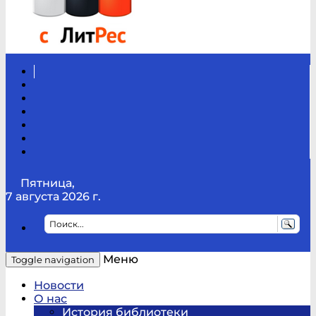
Вконтакте
Канал
Youtube
ТикТок
RSS
Telegram
Карта
сайта
Канал
RUTUBE
Пятница,
7 августа 2026 г.
Меню
Toggle navigation
Новости
О нас
История библиотеки