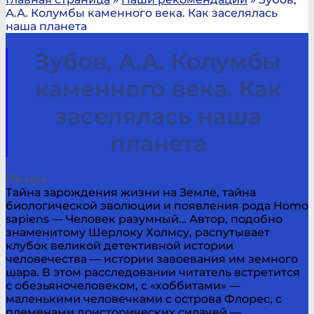
А.А. Колумбы каменного века. Как заселялась
наша планета
Зубов, А.А. Колумбы
каменного века. Как
заселялась наша
планета
Печать
Тайна зарождения жизни на Земле, тайна
биологической эволюции и появления рода Homo
sapiens — Человек разумный… Автор, подобно
знаменитому Шерлоку Холмсу, распутывает
клубок великой детективной истории
человечества — истории завоевания им земного
шара. В этом расследовании читатель встретится
с обезьяночеловеком, с «хоббитами» —
маленькими человечками с острова Флорес, с
племенами доисторических силачей —