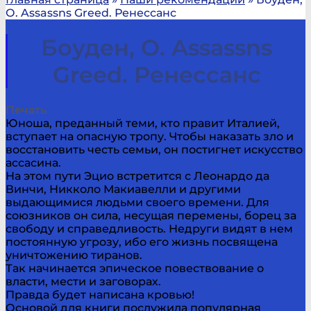
О. Assassns Greed. Ренессанс
Боуден, О. Assassns
Greed. Ренессанс
Печать
Юноша, преданный теми, кто правит Италией,
вступает на опасную тропу. Чтобы наказать зло и
восстановить честь семьи, он постигнет искусство
ассасина.
На этом пути Эцио встретится с Леонардо да
Винчи, Никколо Макиавелли и другими
выдающимися людьми своего времени. Для
союзников он сила, несущая перемены, борец за
свободу и справедливость. Недруги видят в нем
постоянную угрозу, ибо его жизнь посвящена
уничтожению тиранов.
Так начинается эпическое повествование о
власти, мести и заговорах.
Правда будет написана кровью!
Основой для книги послужила популярная