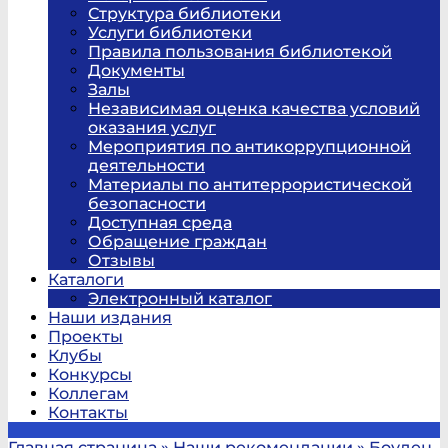
Структура библиотеки
Услуги библиотеки
Правила пользования библиотекой
Документы
Залы
Независимая оценка качества условий
оказания услуг
Мероприятия по антикоррупционной
деятельности
Материалы по антитеррористической
безопасности
Доступная среда
Обращение граждан
Отзывы
Каталоги
Электронный каталог
Наши издания
Проекты
Клубы
Конкурсы
Коллегам
Контакты
Главная страница
»
Наши рекомендации
»
Боуден,