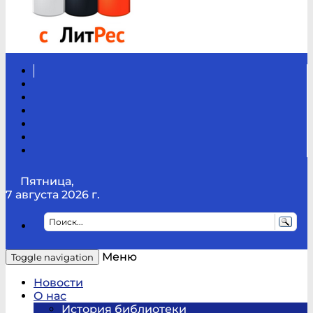
Вконтакте
Канал
Youtube
ТикТок
RSS
Telegram
Карта
сайта
Канал
RUTUBE
Пятница,
7 августа 2026 г.
Меню
Toggle navigation
Новости
О нас
История библиотеки