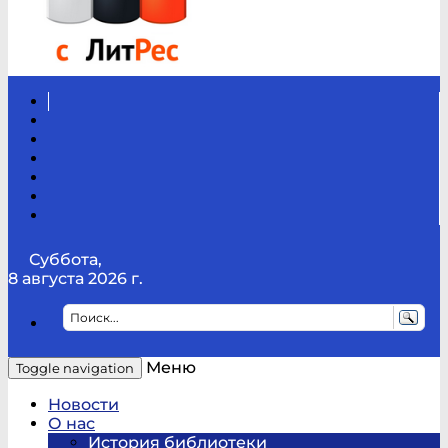
Вконтакте
Канал
Youtube
ТикТок
RSS
Telegram
Карта
сайта
Канал
RUTUBE
Суббота,
8 августа 2026 г.
Меню
Toggle navigation
Новости
О нас
История библиотеки