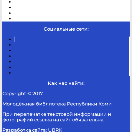
В помощь студенту и школьнику
Виртуальная справка
Отзывы
Контакты
Социальные сети:
Вконтакте
Канал
Youtube
ТикТок
RSS
Telegram
Карта
сайта
Канал
RUTUBE
Как нас найти:
Copyright © 2017
Молодёжная библиотека Республики Коми
При перепечатке текстовой информации и
фотографий ссылка на сайт обязательна.
Разработка сайта: UBRK