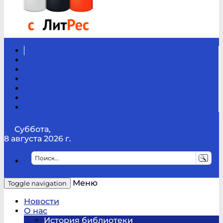
Вконтакте
Канал
Youtube
ТикТок
RSS
Telegram
Карта
сайта
Канал
RUTUBE
Суббота,
8 августа 2026 г.
Меню
Toggle navigation
Новости
О нас
История библиотеки