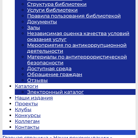
Структура библиотеки
Услуги библиотеки
Правила пользования библиотекой
Документы
Залы
Независимая оценка качества условий
оказания услуг
Мероприятия по антикоррупционной
деятельности
Материалы по антитеррористической
безопасности
Доступная среда
Обращение граждан
Отзывы
Каталоги
Электронный каталог
Наши издания
Проекты
Клубы
Конкурсы
Коллегам
Контакты
Главная страница
»
Наши рекомендации
»