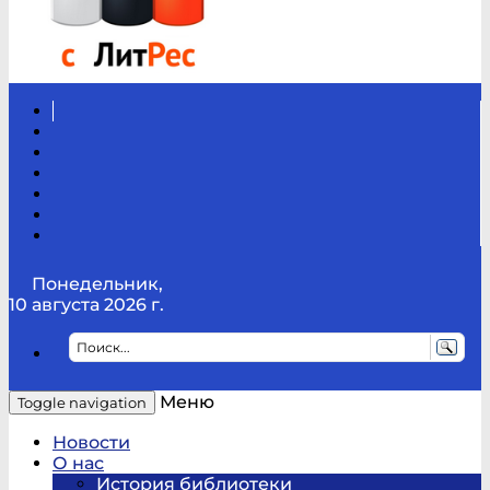
Вконтакте
Канал
Youtube
ТикТок
RSS
Telegram
Карта
сайта
Канал
RUTUBE
Понедельник,
10 августа 2026 г.
Меню
Toggle navigation
Новости
О нас
История библиотеки