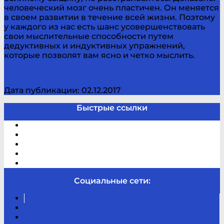
человеческий мозг очень пластичен. Он меняется
в своем развитии в течение всей жизни. Поэтому
у каждого из нас есть шанс усовершенствовать
свои мыслительные способности путем
дедуктивных и индуктивных упражнений,
которые позволят вам ясно и четко мыслить.
Дата публикации: 02.12.2017
Быстрые ссылки
Электронный каталог
В помощь студенту и школьнику
Виртуальная справка
Отзывы
Контакты
Социальные сети:
Вконтакте
Канал
Youtube
ТикТок