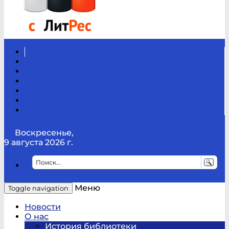
Вконтакте
Канал
Youtube
ТикТок
RSS
Telegram
Карта
сайта
Канал
RUTUBE
Воскресенье,
9 августа 2026 г.
Меню
Toggle navigation
Новости
О нас
История библиотеки