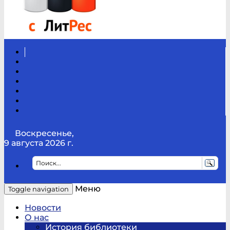
Вконтакте
Канал
Youtube
ТикТок
RSS
Telegram
Карта
сайта
Канал
RUTUBE
Воскресенье,
9 августа 2026 г.
Меню
Toggle navigation
Новости
О нас
История библиотеки