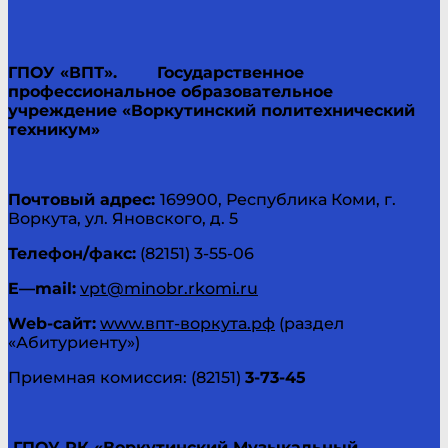
ГПОУ
«
ВПТ
».
Государственное
профессиональное образовательное
учреждение «Воркутинский политехнический
техникум»
Почтовый адрес:
169900, Республика Коми, г.
Воркута, ул. Яновского, д. 5
Телефон/факс:
(82151) 3-55-06
E
—
mail
:
vpt@minobr.rkomi.ru
Web-сайт:
www.впт-воркута.рф
(раздел
«Абитуриенту»)
Приемная комиссия: (82151)
3-73-45
ГПОУ РК «Воркутинский Музыкальный