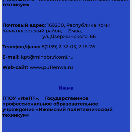
техникум»
Почтовый адрес:
169200, Республика Коми,
Княжпогостский район, г. Емва,
ул. Дзержинского, 66
Телефон/факс:
8(2139) 2-32-03, 2-16-76
E-
mail
:
kpt@minobr.rkomi.ru
Web
-сайт:
www.pu11emva.ru
Ижма
ГПОУ «ИжПТ».
Государственное
профессиональное образовательное
учреждение «Ижемский политехнический
техникум»