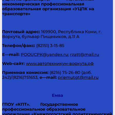
некоммерческая профессиональная
образовательная организация «УЦПК на
транспорте»
Почтовый адрес:
169900, Республика Коми, г.
Воркута, бульвар Пищевиков, д.11 А
Телефон/факс:
(82151) 3-15-85
E
—
mail
:
POOUCPK@yandex.ru
;
rzatt@mail.ru
Web
-сайт:
www.автотехникум-воркута.рф
Приемная комиссия:
(8216) 75-26-80 (доб.
242)/(8216)751653,
e
—
mail
:
priemutgt@mail.ru
Емва
ГПОУ «КПТ».
Государственное
профессиональное образовательное
учреждение «Княжпогостский политехнический