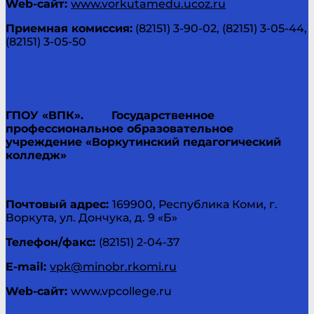
Web-
сайт
:
www.vorkutamedu.ucoz.ru
Приемная комиссия:
(82151) 3-90-02, (82151) 3-05-44,
(82151) 3-05-50
ГПОУ «ВПК».
Государственное
профессиональное образовательное
учреждение «Воркутинский педагогический
колледж»
Почтовый адрес:
169900, Республика Коми, г.
Воркута, ул. Дончука, д. 9 «Б»
Телефон/факс:
(82151) 2-04-37
E-mail:
vpk@minobr.rkomi.ru
Web-
сайт
:
www.vpcollege.ru