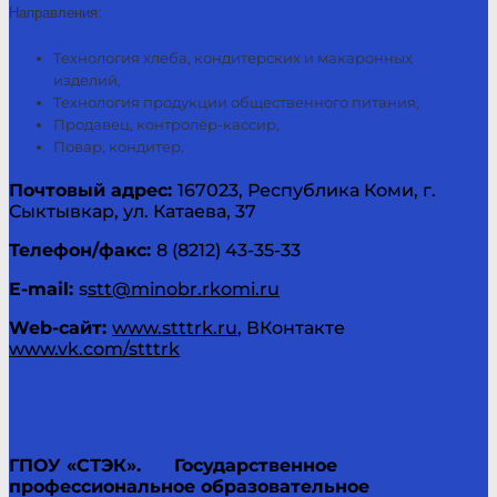
Направления:
Технология хлеба, кондитерских и макаронных
изделий,
Технология продукции общественного питания,
Продавец, контролёр-кассир,
Повар, кондитер.
Почтовый адрес:
167023, Республика Коми, г.
Сыктывкар, ул. Катаева, 37
Телефон/факс:
8 (8212) 43-35-33
E-
mail
:
s
stt@minobr.rkomi.ru
Web
-сайт:
www.stttrk.ru
, ВКонтакте
www.vk.com/stttrk
ГПОУ «СТЭК».
Государственное
профессиональное образовательное