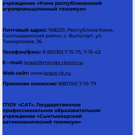
учреждение «Коми республиканский
агропромышленный техникум»
Почтовый адрес:
168220, Республика Коми,
Сыктывдинский район, с. Выльгорт, ул.
Тимирязева, 36
Телефон/факс:
8 (82130) 7-15-75, 7-16-42
E
—
mail
:
krapt@minobr.rkomi.ru
Web
-сайт:
www.
krapt-rk.ru
Приемная комиссия:
8(82130) 7-10-79
ГПОУ «САТ».
Государственное
профессиональное образовательное
учреждение «Сыктывкарский
автомеханический техникум»