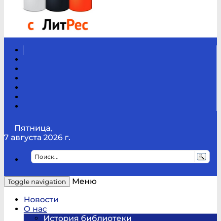
Вконтакте
Канал
Youtube
ТикТок
RSS
Telegram
Карта
сайта
Канал
RUTUBE
Пятница,
7 августа 2026 г.
Меню
Toggle navigation
Новости
О нас
История библиотеки