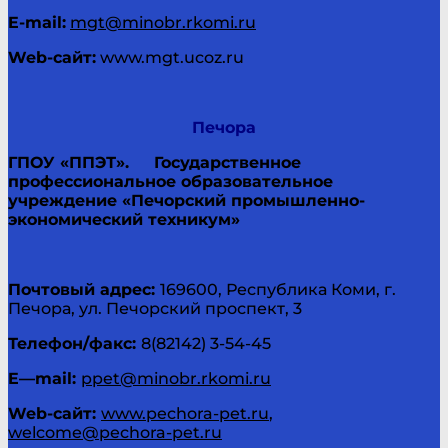
E-
mail
:
mgt@minobr.rkomi.ru
Web
-сайт:
www.mgt.ucoz.ru
Печора
ГПОУ «ППЭТ».
Государственное
профессиональное образовательное
учреждение «Печорский промышленно-
экономический техникум»
Почтовый адрес:
169600, Республика Коми, г.
Печора, ул. Печорский проспект, 3
Телефон/факс:
8(82142) 3-54-45
E
—
mail
:
ppet@minobr.rkomi.ru
Web
-сайт:
www.pechora-pet.ru
,
welcome@pechora-pet.ru