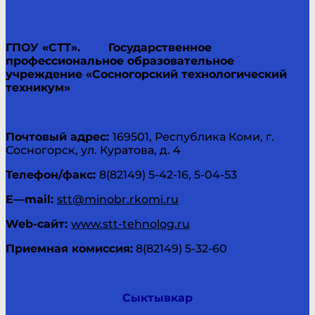
ГПОУ «СТТ».
Государственное
профессиональное образовательное
учреждение «Сосногорский технологический
техникум»
Почтовый адрес:
169501, Республика Коми, г.
Сосногорск, ул. Куратова, д. 4
Телефон/факс:
8(82149) 5-42-16, 5-04-53
E
—
mail
:
stt@minobr.rkomi.ru
Web
-сайт:
www.stt-tehnolog.ru
Приемная комиссия:
8(82149) 5-32-60
Сыктывкар