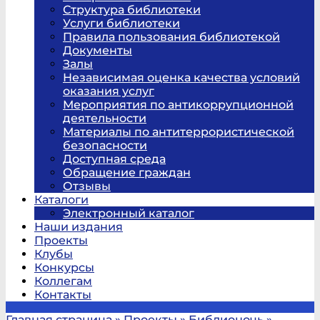
Структура библиотеки
Услуги библиотеки
Правила пользования библиотекой
Документы
Залы
Независимая оценка качества условий
оказания услуг
Мероприятия по антикоррупционной
деятельности
Материалы по антитеррористической
безопасности
Доступная среда
Обращение граждан
Отзывы
Каталоги
Электронный каталог
Наши издания
Проекты
Клубы
Конкурсы
Коллегам
Контакты
Главная страница
»
Проекты
»
Библионочь
»