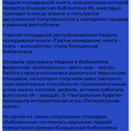
Неделя молодежной книги, инициатором которой
является Юношеская библиотека РК, ежегодно
проходит в конце апреля и пользуется
заслуженной популярностью у молодёжи городов
и районов республики.
Главной площадкой республиканской Недели
молодежной книги «Третье измерение: книга –
театр – волшебство» стала Юношеская
библиотека.
Открыла программу Недели в библиотеке
фееричная «Библионочь» «Весь мир – театр!».
Ребята стали участниками различных творческих
площадок, на которых получили шанс раскрыть
свои креативные способности. Ошеломительный
успех имело косплей- дефиле, активно работала
фото-зона «Я – звезда!». В «Театральном буфете»
проходила интерактивная игра «Литературная
кухня».
На одной из самых популярных площадок
«Библионочи» состоялось вручение первой
театральной премии Юношеской библиотеки