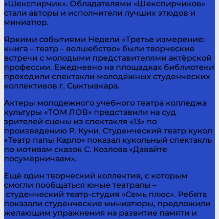
«Шекспирчик». Обладателями «Шекспирчиков»
стали авторы и исполнители лучших этюдов и
миниатюр.
Яркими событиями Недели «Третье измерение:
книга – театр – волшебство» были творческие
встречи с молодыми представителями актёрской
профессии. Ежедневно на площадках библиотеки
проходили спектакли молодёжных студенческих
коллективов г. Сыктывкара.
Актеры молодежного учебного театра колледжа
культуры «ТОМ ЛОВ» представили на суд
зрителей сцены из спектакля «13» по
произведению Р. Куни. Студенческий театр кукол
«Театр папы Карло» показал кукольный спектакль
по мотивам сказок С. Козлова «Давайте
посумерничаем».
Ещё один творческий коллектив, с которым
смогли пообщаться юные театралы –
студенческий театр-студия «Семь плюс». Ребята
показали студенческие миниатюры, предложили
желающим упражнения на развитие памяти и