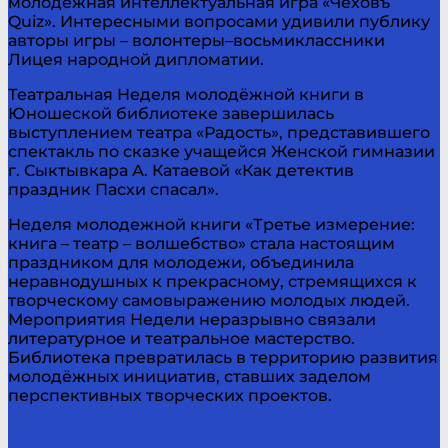
молодёжная интеллектуальная игра «Чеховъ
Quiz». Интересными вопросами удивили публику
авторы игры – волонтеры–восьмиклассники
Лицея народной дипломатии.
Театральная Неделя молодёжной книги в
Юношеской библиотеке завершилась
выступлением театра «Радость», представившего
спектакль по сказке учащейся Женской гимназии
г. Сыктывкара А. Катаевой «Как детектив
праздник Пасхи спасал».
Неделя молодежной книги «Третье измерение:
книга – театр – волшебство» стала настоящим
праздником для молодежи, объединила
неравнодушных к прекрасному, стремящихся к
творческому самовыражению молодых людей.
Мероприятия Недели неразрывно связали
литературное и театральное мастерство.
Библиотека превратилась в территорию развития
молодёжных инициатив, ставших заделом
перспективных творческих проектов.