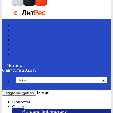
Вконтакте
Канал
Youtube
ТикТок
RSS
Telegram
Карта
сайта
Канал
RUTUBE
Четверг,
6 августа 2026 г.
Меню
Toggle navigation
Новости
О нас
История библиотеки