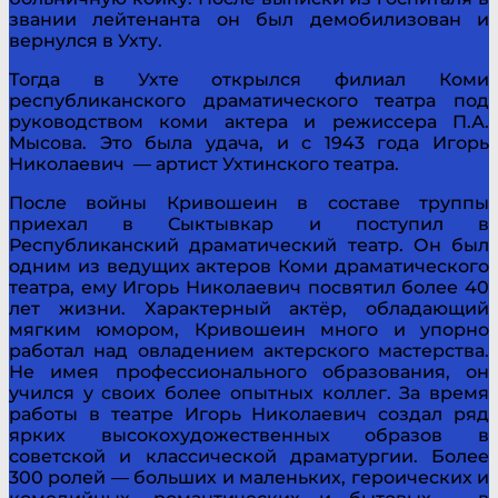
звании лейтенанта он был демобилизован и
вернулся в Ухту.
Тогда в Ухте открылся филиал Коми
республиканского драматического театра под
руководством коми актера и режиссера П.А.
Мысова. Это была удача, и с 1943 года Игорь
Николаевич — артист Ухтинского театра.
После войны Кривошеин в составе труппы
приехал в Сыктывкар и поступил в
Республиканский драматический театр. Он был
одним из ведущих актеров Коми драматического
театра, ему Игорь Николаевич посвятил более 40
лет жизни. Характерный актёр, обладающий
мягким юмором, Кривошеин много и упорно
работал над овладением актерского мастерства.
Не имея профессионального образования, он
учился у своих более опытных коллег. За время
работы в театре Игорь Николаевич создал ряд
ярких высокохудожественных образов в
советской и классической драматургии. Более
300 ролей — больших и маленьких, героических и