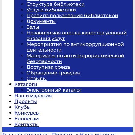
Структура библиотеки
Услуги библиотеки
Правила пользования библиотекой
Документы
Залы
Независимая оценка качества условий
оказания услуг
Мероприятия по антикоррупционной
деятельности
Материалы по антитеррористической
безопасности
Доступная среда
Обращение граждан
Отзывы
Каталоги
Электронный каталог
Наши издания
Проекты
Клубы
Конкурсы
Коллегам
Контакты
Главная страница
»
Проекты
»
Наша история -