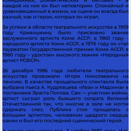
комедийных, романтических и бытовых – в
каждой из них он был неповторим. Спокойный и
уравновешенный в жизни, на сцене он всегда был
разный, как и герои, которых он играл.
За успехи в области театрального искусства в 1959
году Кривошеину было присвоено звание
заслуженного артиста Коми АССР, в 1960 году –
народного артиста Коми АССР, в 1976 году он стал
лауреатом Государственной премии Коми АССР, в
1980 году – удостоен высокого звания «Народный
артист РСФСР».
26 декабря 1986 года любители театрального
искусства провожали Игоря Николаевича на
пенсию. В качестве прощального спектакля была
выбрана пьеса А. Кудрявцева «Иван и Мадонна» в
постановке Эраста Попова. Сам — участник войны,
артист сыграл роль бывшего солдата Великой
Отечественной так, что многие в зале не могли
сдержать слез. Публика стоя прощалась с
большим артистом, человеком щедрого сердца,
каким и был его последний сценический герой.
А менее чем через год, 3 ноября 1987 года, И.Н.