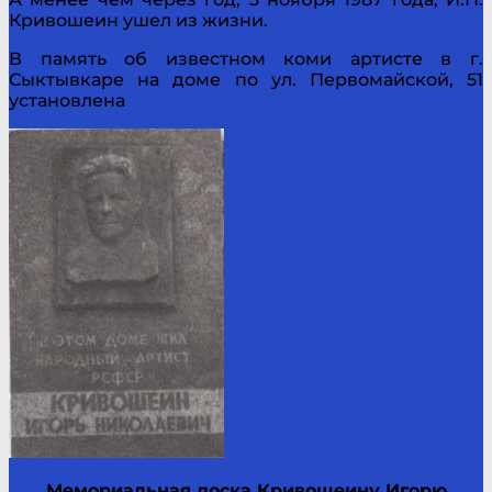
Кривошеин ушел из жизни.
В память об известном коми артисте в г.
Сыктывкаре на доме по ул. Первомайской, 51
установлена
Мемориальная доска Кривошеину Игорю