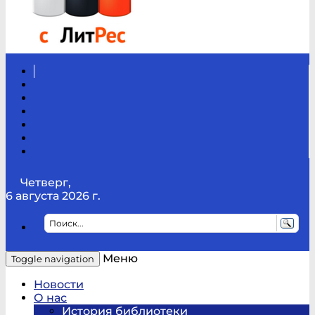
Вконтакте
Канал
Youtube
ТикТок
RSS
Telegram
Карта
сайта
Канал
RUTUBE
Четверг,
6 августа 2026 г.
Меню
Toggle navigation
Новости
О нас
История библиотеки