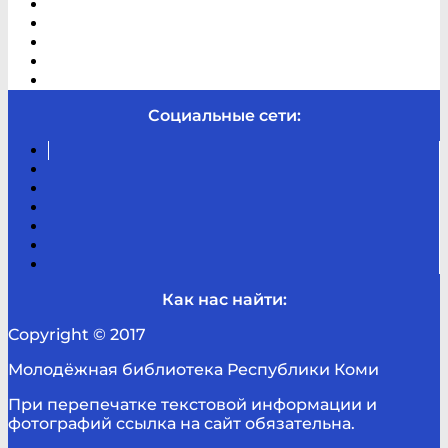
Электронный каталог
В помощь студенту и школьнику
Виртуальная справка
Отзывы
Контакты
Социальные сети:
Вконтакте
Канал
Youtube
ТикТок
RSS
Telegram
Карта
сайта
Канал
RUTUBE
Как нас найти:
Copyright © 2017
Молодёжная библиотека Республики Коми
При перепечатке текстовой информации и
фотографий ссылка на сайт обязательна.