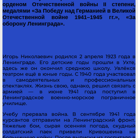
орденом Отечественной войны II степени,
медалями «За Победу над Германией в Великой
Отечественной войне 1941–1945 гг.», «За
оборону Ленинграда».
Игорь Николаевич родился 2 апреля 1923 года в
Ленинграде. Его детские годы прошли в Ухте,
здесь же он окончил среднюю школу. Увлёкся
театром ещё в юные годы. С 1940 года участвовал
в самодеятельных и профессиональных
спектаклях. Жизнь свою, однако, решил связать с
армией — в июне 1941 года поступил в
Ленинградское военно-морское пограничное
училище.
Учебу прервала война. В сентябре 1941 года
курсантов отправили на Ленинградский фронт.
Тяжелые бои, сырая осенняя погода, скудный
солдатский паек привели Кривошеина на
больничную койку. После выписки из госпиталя в