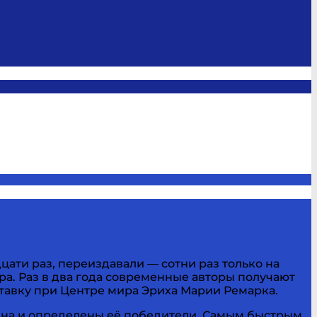
цати раз, переиздавали — сотни раз только на
ра. Раз в два года современные авторы получают
тавку при Центре мира Эриха Марии Ремарка.
рина и определены её победители. Самым быстрым