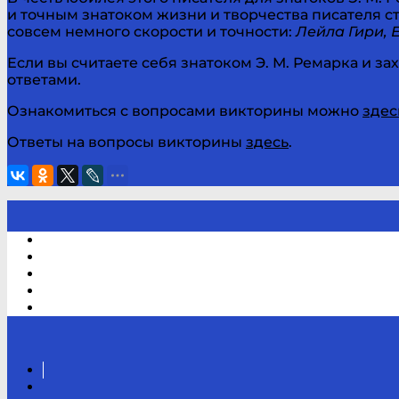
и точным знатоком жизни и творчества писателя с
совсем немного скорости и точности:
Лейла Гири, 
Если вы считаете себя знатоком Э. М. Ремарка и за
ответами.
Ознакомиться с вопросами викторины можно
здес
Ответы на вопросы викторины
здесь
.
Электронный каталог
В помощь студенту и школьнику
Виртуальная справка
Отзывы
Контакты
Вконтакте
Канал