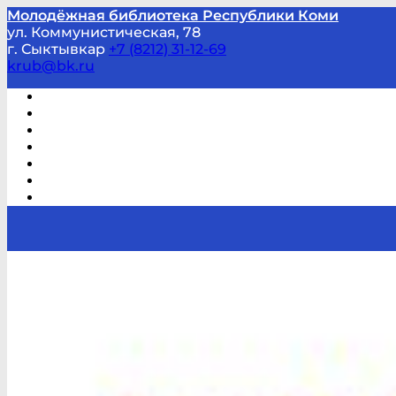
Молодёжная библиотека Республики Коми
ул. Коммунистическая, 78
г. Сыктывкар
+7 (8212) 31-12-69
krub@bk.ru
Виртуальная справка
В помощь студенту и школьнику
Виртуальные выставки
Мероприятия по заявкам
Часто задаваемые вопросы
Обратная связь
Отзывы