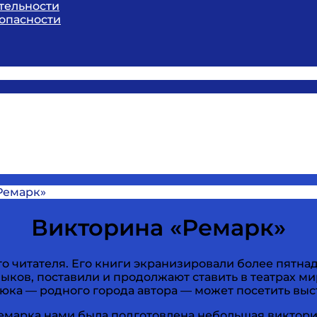
тельности
опасности
Ремарк»
Викторина «Ремарк»
о читателя. Его книги экранизировали более пятнад
ыков, поставили и продолжают ставить в театрах ми
ка — родного города автора — может посетить выс
. Ремарка нами была подготовлена небольшая викто