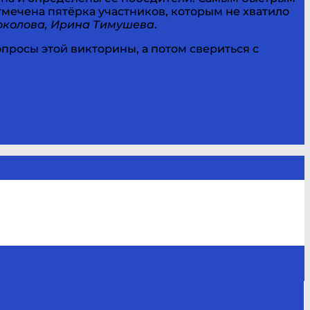
мечена пятёрка участников, которым не хватило
Соколова, Ирина Тимушева
.
опросы этой викторины, а потом свериться с