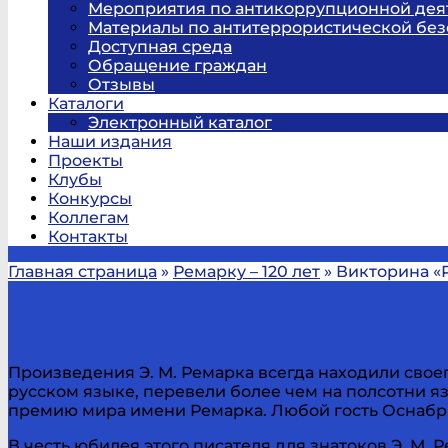
Мероприятия по антикоррупционной дея
Материалы по антитеррористической без
Доступная среда
Обращение граждан
Отзывы
Каталоги
Электронный каталог
Наши издания
Проекты
Клубы
Конкурсы
Коллегам
Контакты
Главная страница
»
Ремарку – 120 лет
»
Викторина «
Произведения Э. М. Ремарка всегда находили своег
русском языке, перевели более чем на полсотни яз
премию мира имени Ремарка. Любой гость Оснабрю
В честь юбилея этого писателя для знатоков Э. М