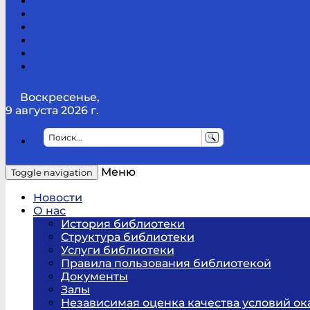
Канал
Youtube
ТикТок
RSS
Telegram
Карта
сайта
Канал
RUTUBE
Воскресенье,
9 августа 2026 г.
Меню
Toggle navigation
Новости
О нас
История библиотеки
Структура библиотеки
Услуги библиотеки
Правила пользования библиотекой
Документы
Залы
Независимая оценка качества условий ок