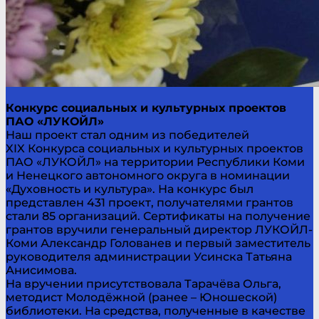
Конкурс социальных и культурных проектов
ПАО «ЛУКОЙЛ»
Наш проект стал одним из победителей
XIX Конкурса социальных и культурных проектов
ПАО «ЛУКОЙЛ» на территории Республики Коми
и Ненецкого автономного округа в номинации
«Духовность и культура». На конкурс был
представлен 431 проект, получателями грантов
стали 85 организаций. Сертификаты на получение
грантов вручили генеральный директор ЛУКОЙЛ-
Коми Александр Голованев и первый заместитель
руководителя администрации Усинска Татьяна
Анисимова.
На вручении присутствовала Тарачёва Ольга,
методист Молодёжной (ранее – Юношеской)
библиотеки. На средства, полученные в качестве