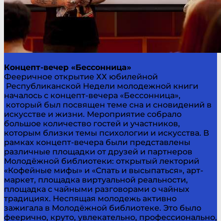
Концепт-вечер «Бессонница»
Фееричное открытие ХХ юбилейной
Республиканской Недели молодежной книги
началось с концепт-вечера «Бессонница»,
который был посвящен теме сна и сновидений в
искусстве и жизни. Мероприятие собрало
большое количество гостей и участников,
которым близки темы психологии и искусства. В
рамках концепт-вечера были представлены
различные площадки от друзей и партнеров
Молодёжной библиотеки: открытый лекторий
«Кофейные мифы» и «Спать и высыпаться», арт-
маркет, площадка виртуальной реальности,
площадка с чайными разговорами о чайных
традициях. Неспящая молодежь активно
зажигала в Молодёжной библиотеке. Это было
феерично, круто, увлекательно, профессионально,