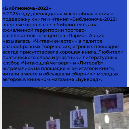
«Библионочь-2023»
В 2023 году двенадцатая масштабная акция в
поддержку книги и чтения «Библионочь-2023»
впервые прошла не в библиотеке, а на
оживленной территории торгово-
развлекательного центра «Парма». Акция
называлась «Читаем вместе» – в палитре
разнообразных творческих, игровых площадок
всегда присутствовала хорошая книга. Любители
поэтического слова и участники литературных
клубов «Читающий четверг» и «ЛитераЪ»
встречались на площадке «Почитатели книг»,
читали вместе и обсуждали сборники молодых
авторов в книжном магазине «Буквоед».