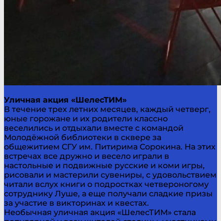
Уличная акция «ШелесТИМ»
В течение трех летних месяцев, каждый четверг,
юные горожане и их родители классно
веселились и отдыхали вместе с командой
Молодёжной библиотеки в сквере за
общежитием СГУ им. Питирима Сорокина. На этих
встречах все дружно и весело играли в
настольные и подвижные русские и коми игры,
рисовали и мастерили сувениры, с удовольствием
читали вслух книги о подростках четвероногому
сотруднику Луше, а еще получали сладкие призы
за участие в викторинах и квестах.
Необычная уличная акция «ШелесТИМ» стала