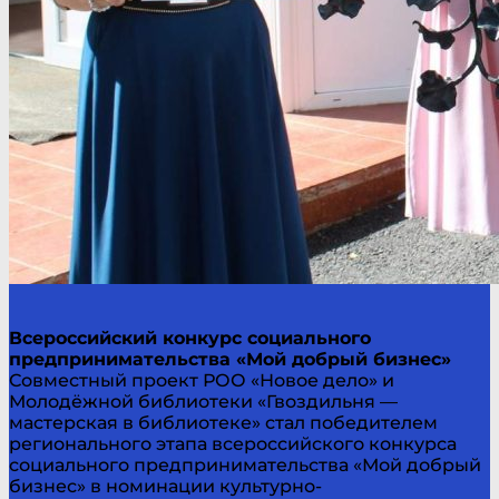
Всероссийский конкурс социального
предпринимательства «Мой добрый бизнес»
Совместный проект РОО «Новое дело» и
Молодёжной библиотеки «Гвоздильня —
мастерская в библиотеке» стал победителем
регионального этапа всероссийского конкурса
социального предпринимательства «Мой добрый
бизнес» в номинации культурно-