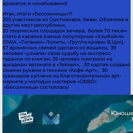
ароматно и незабываемо!
Итак, итоги «Бессонницы»?!
205 участников из Сыктывкара, Эжвы, Объячева и
других мест республики,
20 творческих площадок вечера, более 70 песен
спето в караоке (самые популярные «Улыбайся»
IOWA, «Титаник» Лолиты, «Группа крови» В.Цоя),
67 ароматных свечей сделано из вощины, 39
человек «узнали» свою судьбу на экспресс-
гадании по книгам, 35 человек поиграли на
аркадном автомате в «Tekken», 30 картин создано
своими руками в технике «Кофе-Арт», 30
сувениров куплено на благотворительном арт-
маркете у молодых мастеров «ÖВВÖ».
«Бессонница» состоялась!