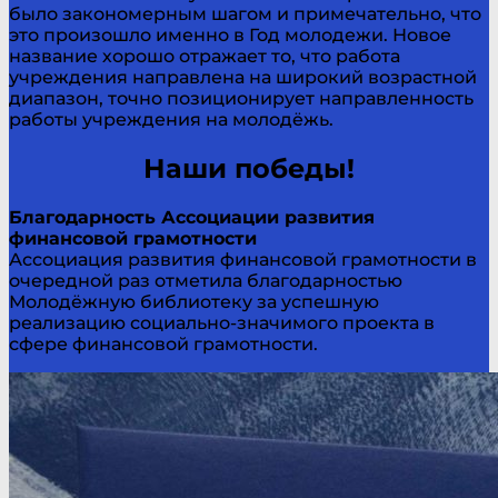
было закономерным шагом и примечательно, что
это произошло именно в Год молодежи. Новое
название хорошо отражает то, что работа
учреждения направлена на широкий возрастной
диапазон, точно позиционирует направленность
работы учреждения на молодёжь.
Наши победы!
Благодарность Ассоциации развития
финансовой грамотности
Ассоциация развития финансовой грамотности в
очередной раз отметила благодарностью
Молодёжную библиотеку за успешную
реализацию социально-значимого проекта в
сфере финансовой грамотности.