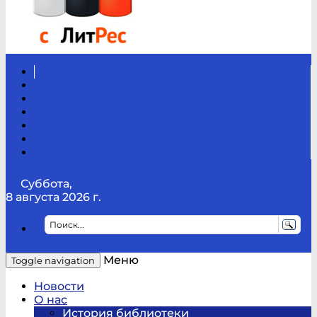
Вконтакте
Канал
Youtube
ТикТок
RSS
Telegram
Карта
сайта
Канал
RUTUBE
Суббота,
8 августа 2026 г.
Меню
Toggle navigation
Новости
О нас
История библиотеки