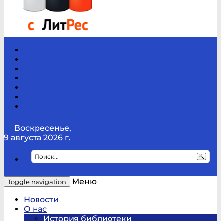
Вконтакте
Канал
Youtube
ТикТок
RSS
Telegram
Карта
сайта
Канал
RUTUBE
Воскресенье,
9 августа 2026 г.
Меню
Toggle navigation
Новости
О нас
История библиотеки