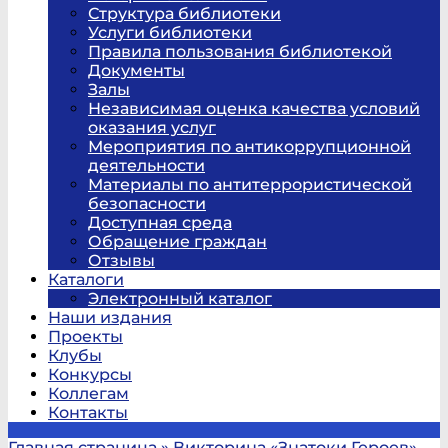
Структура библиотеки
Услуги библиотеки
Правила пользования библиотекой
Документы
Залы
Независимая оценка качества условий
оказания услуг
Мероприятия по антикоррупционной
деятельности
Материалы по антитеррористической
безопасности
Доступная среда
Обращение граждан
Отзывы
Каталоги
Электронный каталог
Наши издания
Проекты
Клубы
Конкурсы
Коллегам
Контакты
Главная страница
»
Викторина «Знатоки Героев»