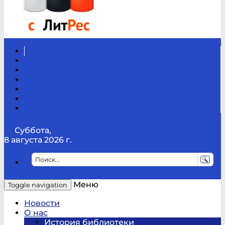
Вконтакте
Канал
Youtube
ТикТок
RSS
Telegram
Карта
сайта
Канал
RUTUBE
Суббота,
8 августа 2026 г.
Меню
Toggle navigation
Новости
О нас
История библиотеки