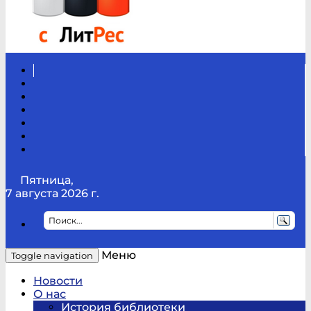
Вконтакте
Канал
Youtube
ТикТок
RSS
Telegram
Карта
сайта
Канал
RUTUBE
Пятница,
7 августа 2026 г.
Меню
Toggle navigation
Новости
О нас
История библиотеки