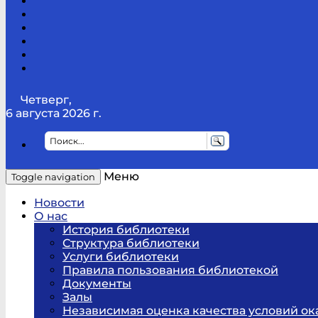
Канал
Youtube
ТикТок
RSS
Telegram
Карта
сайта
Канал
RUTUBE
Четверг,
6 августа 2026 г.
Меню
Toggle navigation
Новости
О нас
История библиотеки
Структура библиотеки
Услуги библиотеки
Правила пользования библиотекой
Документы
Залы
Независимая оценка качества условий ок