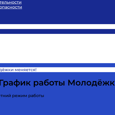
тельности
опасности
дёжки меняется!
График работы Молодёжк
етний режим работы