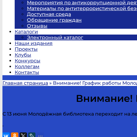
Мероприятия по антикоррупционной дея
Материалы по антитеррористической без
Доступная среда
Обращение граждан
Отзывы
Каталоги
Электронный каталог
Наши издания
Проекты
Клубы
Конкурсы
Коллегам
Контакты
Главная страница
»
Внимание! График работы Моло
Внимание! 
С 13 июня Молодёжная библиотека переходит на л
.