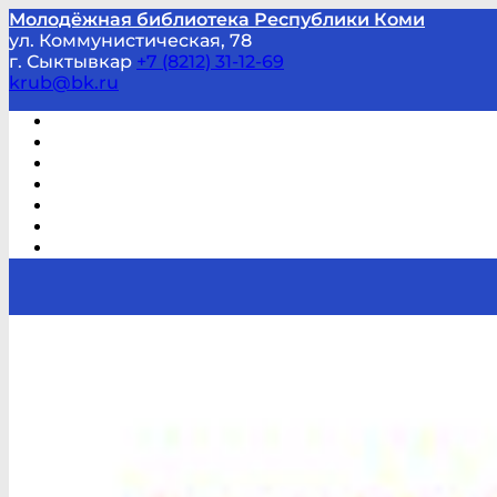
Молодёжная библиотека Республики Коми
ул. Коммунистическая, 78
г. Сыктывкар
+7 (8212) 31-12-69
krub@bk.ru
Виртуальная справка
В помощь студенту и школьнику
Виртуальные выставки
Мероприятия по заявкам
Часто задаваемые вопросы
Обратная связь
Отзывы