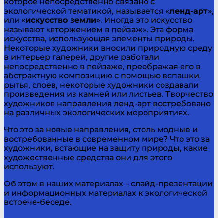
которое непосредственно связано с
экологической тематикой, называется «
ленд-арт
»,
или «
искусство земли
». Иногда это искусство
называют «вторжением в пейзаж». Эта форма
искусства, использующая элементы природы.
Некоторые художники вносили природную среду
в интерьер галерей, другие работали
непосредственно в пейзаже, преображая его в
абстрактную композицию с помощью вспашки,
рытья, слоев, некоторые художники создавали
произведения из камней или листьев. Творчество
художников направления ленд-арт востребовано
на различных экологических мероприятиях.
Что это за новые направления, столь модные и
востребованные в современном мире? Что это за
художники, встающие на защиту природы, какие
художественные средства они для этого
используют.
Об этом в наших материалах – слайд-презентации
и информационных материалах к экологической
встрече-беседе.