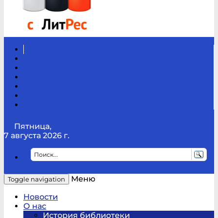
Вконтакте
Канал
Youtube
ТикТок
RSS
Telegram
Карта
сайта
Канал
RUTUBE
Пятница,
7 августа 2026 г.
Меню
Toggle navigation
Новости
О нас
История библиотеки