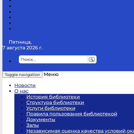
Канал
Youtube
ТикТок
RSS
Telegram
Карта
сайта
Канал
RUTUBE
Пятница,
7 августа 2026 г.
Меню
Toggle navigation
Новости
О нас
История библиотеки
Структура библиотеки
Услуги библиотеки
Правила пользования библиотекой
Документы
Залы
Независимая оценка качества условий ок