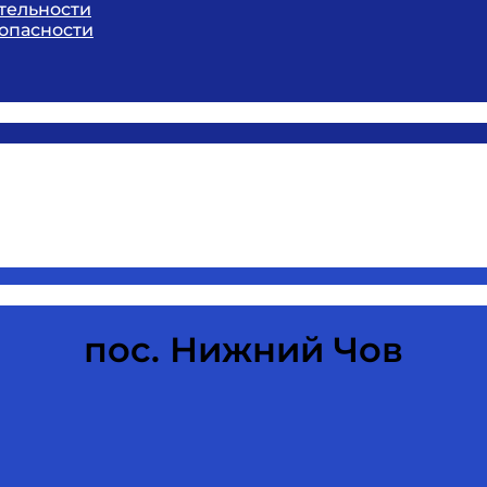
тельности
опасности
пос. Нижний Чов