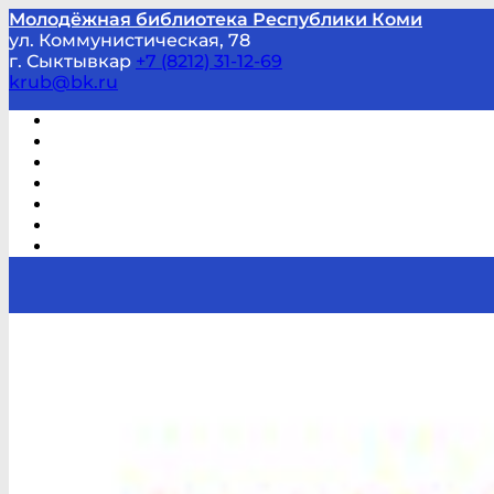
Молодёжная библиотека Республики Коми
ул. Коммунистическая, 78
г. Сыктывкар
+7 (8212) 31-12-69
krub@bk.ru
Виртуальная справка
В помощь студенту и школьнику
Виртуальные выставки
Мероприятия по заявкам
Часто задаваемые вопросы
Обратная связь
Отзывы