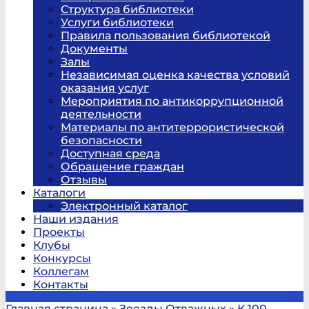
Структура библиотеки
Услуги библиотеки
Правила пользования библиотекой
Документы
Залы
Независимая оценка качества условий
оказания услуг
Мероприятия по антикоррупционной
деятельности
Материалы по антитеррористической
безопасности
Доступная среда
Обращение граждан
Отзывы
Каталоги
Электронный каталог
Наши издания
Проекты
Клубы
Конкурсы
Коллегам
Контакты
Главная страница
»
Звезды Отважных
»
К 100-