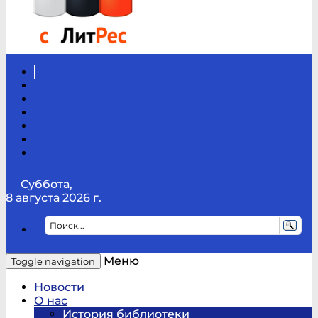
Вконтакте
Канал
Youtube
ТикТок
RSS
Telegram
Карта
сайта
Канал
RUTUBE
Суббота,
8 августа 2026 г.
Меню
Toggle navigation
Новости
О нас
История библиотеки