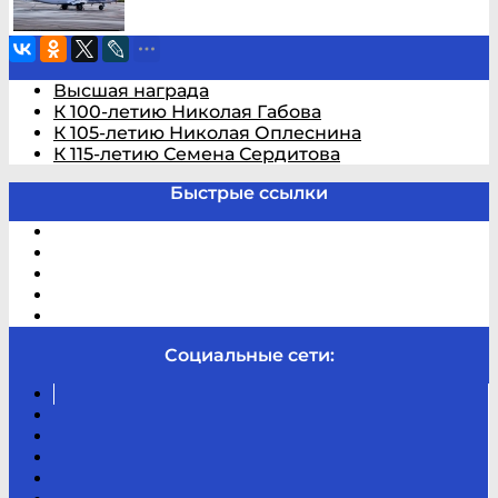
Высшая награда
К 100-летию Николая Габова
К 105-летию Николая Оплеснина
К 115-летию Семена Сердитова
Быстрые ссылки
Электронный каталог
В помощь студенту и школьнику
Виртуальная справка
Отзывы
Контакты
Социальные сети:
Вконтакте
Канал
Youtube
ТикТок
RSS
Telegram