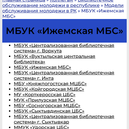
обслуживание молодежи в республике
»
Модели
обслуживания молодежи в РК
»
МБУК «Ижемская
МБС»
МБУК «Ижемская МБС»
МБУК «Централизованная библиотечная
система» г. Воркута
МБУК «Вуктыльская центральная
библиотека»
МБУК «Ижемская МБС»
МБУК «Централизованная библиотечная
система» г. Инта
МБУ «Княжпогостская МЦБС»
МБУК «Койгородская МЦБС»
МУ «Корткеросская ЦБС»
МУК «Прилузская МЦБС»
МБУ «Сосногорская МЦБС»
МБУК «Сыктывдинская ЦБС»
МБУК «Централизованная библиотечная
система» г. Сыктывкар
ММУК «Удорская ЦБС»