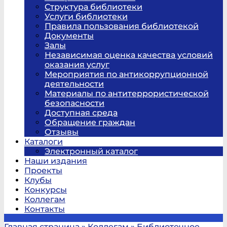
Структура библиотеки
Услуги библиотеки
Правила пользования библиотекой
Документы
Залы
Независимая оценка качества условий
оказания услуг
Мероприятия по антикоррупционной
деятельности
Материалы по антитеррористической
безопасности
Доступная среда
Обращение граждан
Отзывы
Каталоги
Электронный каталог
Наши издания
Проекты
Клубы
Конкурсы
Коллегам
Контакты
Главная страница
»
Коллегам
»
Библиотечное