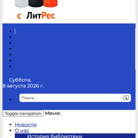
Вконтакте
Канал
Youtube
ТикТок
RSS
Telegram
Карта
сайта
Канал
RUTUBE
Суббота,
8 августа 2026 г.
Меню
Toggle navigation
Новости
О нас
История библиотеки