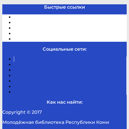
Быстрые ссылки
Электронный каталог
В помощь студенту и школьнику
Виртуальная справка
Отзывы
Контакты
Социальные сети:
Вконтакте
Канал
Youtube
ТикТок
RSS
Telegram
Карта
сайта
Канал
RUTUBE
Как нас найти:
Copyright © 2017
Молодёжная библиотека Республики Коми