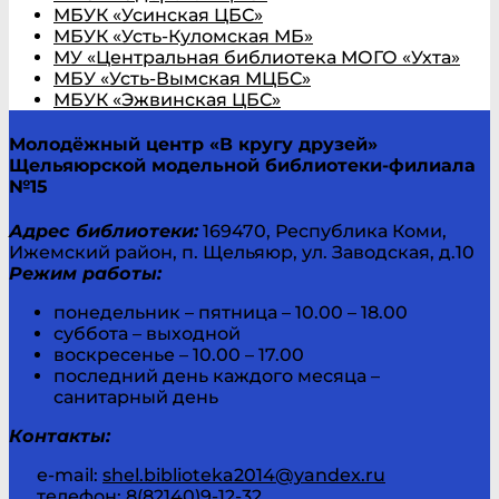
МБУК «Усинская ЦБС»
МБУК «Усть-Куломская МБ»
МУ «Центральная библиотека МОГО «Ухта»
МБУ «Усть-Вымская МЦБС»
МБУК «Эжвинская ЦБС»
Молодёжный центр «В кругу друзей»
Щельяюрской модельной библиотеки-филиала
№15
Адрес библиотеки:
169470, Республика Коми,
Ижемский район, п. Щельяюр, ул. Заводская, д.10
Режим работы:
понедельник – пятница – 10.00 – 18.00
суббота – выходной
воскресенье – 10.00 – 17.00
последний день каждого месяца –
санитарный день
Контакты:
e-mail:
shel.biblioteka2014@yandex.ru
телефон: 8(82140)9-12-32