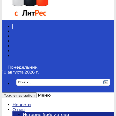
Вконтакте
Канал
Youtube
ТикТок
RSS
Telegram
Карта
сайта
Канал
RUTUBE
Понедельник,
10 августа 2026 г.
Меню
Toggle navigation
Новости
О нас
История библиотеки