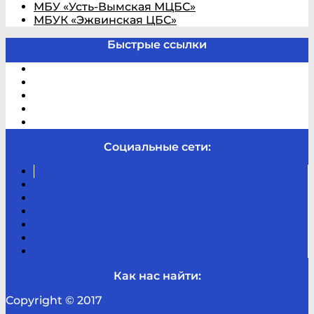
МБУ «Усть-Вымская МЦБС»
МБУК «Эжвинская ЦБС»
Быстрые ссылки
Электронный каталог
В помощь студенту и школьнику
Виртуальная справка
Отзывы
Контакты
Социальные сети:
Вконтакте
Канал
Youtube
ТикТок
RSS
Telegram
Карта
сайта
Канал
RUTUBE
Как нас найти:
Copyright © 2017