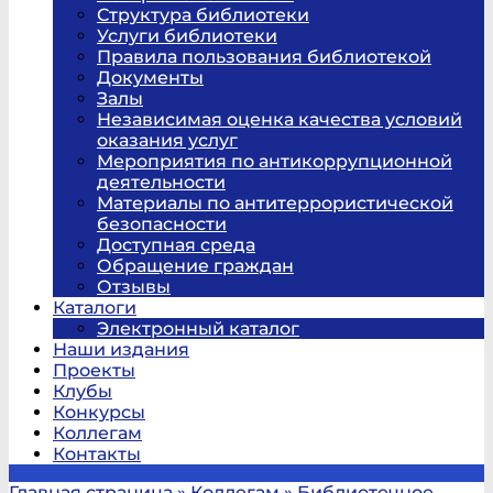
Структура библиотеки
Услуги библиотеки
Правила пользования библиотекой
Документы
Залы
Независимая оценка качества условий
оказания услуг
Мероприятия по антикоррупционной
деятельности
Материалы по антитеррористической
безопасности
Доступная среда
Обращение граждан
Отзывы
Каталоги
Электронный каталог
Наши издания
Проекты
Клубы
Конкурсы
Коллегам
Контакты
Главная страница
»
Коллегам
»
Библиотечное